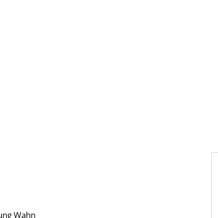
Gebärdensprache
Barrierefre
tung Wahn