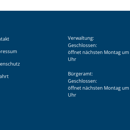
Verwaltung:
takt
Klicken, um weitere Öffnung
Geschlossen:
pressum
öffnet nächsten Montag um 
Uhr
enschutz
Bürgeramt:
ahrt
Klicken, um weitere Öffnung
Geschlossen:
öffnet nächsten Montag um 
Uhr