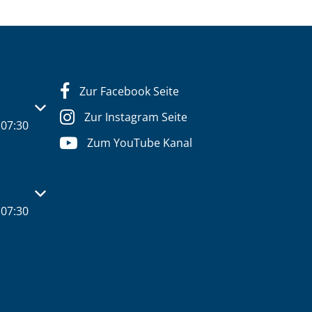
Zur Facebook Seite
s- oder Schließzeiten auszublenden
Zur Instagram Seite
07:30
Zum YouTube Kanal
s- oder Schließzeiten auszublenden
07:30