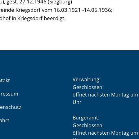
), gest. 27.12.1946 (Siegburg)
meinde Kriegsdorf vom 16.03.1921 -14.05.1936;
hof in Kriegsdorf beerdigt.
Verwaltung:
takt
Klicken, um weitere Öffnung
Geschlossen:
pressum
öffnet nächsten Montag um 
Uhr
enschutz
Bürgeramt:
ahrt
Klicken, um weitere Öffnung
Geschlossen:
öffnet nächsten Montag um 