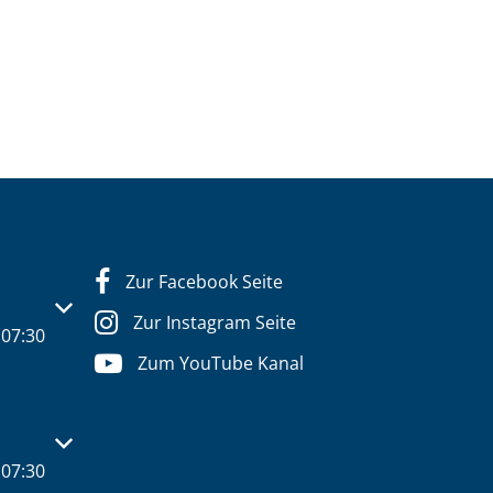
Zur Facebook Seite
s- oder Schließzeiten auszublenden
Zur Instagram Seite
07:30
Zum YouTube Kanal
s- oder Schließzeiten auszublenden
07:30