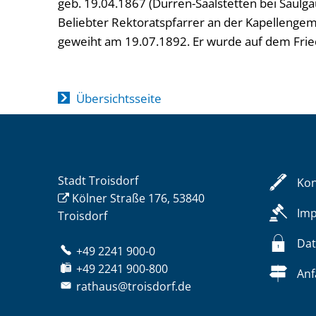
geb. 19.04.1867 (Dürren-Saalstetten bei Saulgau
Beliebter Rektoratspfarrer an der Kapellenge
geweiht am 19.07.1892. Er wurde auf dem Fried
Übersichtsseite
Stadt Troisdorf
Kon
Kölner Straße 176, 53840
Im
Troisdorf
Dat
+49 2241 900-0
+49 2241 900-800
Anf
rathaus@troisdorf.de