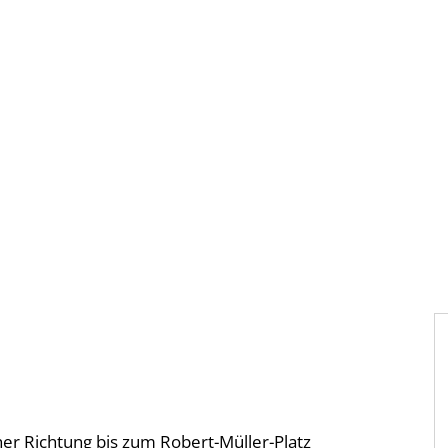
Gebärdensprache
Barrierefre
her Richtung bis zum Robert-Müller-Platz