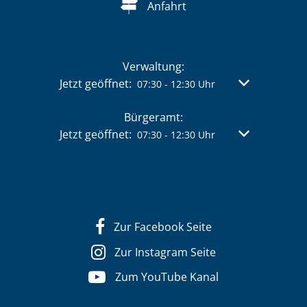
Anfahrt
Verwaltung:
Klicken, um weitere Öffnungs- oder Schließzeit
Jetzt geöffnet:
Von 07:30 bis 
07:30
-
12:30
Uhr
Bürgeramt:
Klicken, um weitere Öffnungs- oder Schließzeit
Jetzt geöffnet:
Von 07:30 bis 
07:30
-
12:30
Uhr
Zur Facebook Seite
Zur Instagram Seite
Zum YouTube Kanal