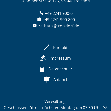
Kölner Straße 176, 53840 Troisdorf
+49 2241 900-0
+49 2241 900-800
rathaus@troisdorf.de
Kontakt
Impressum
Datenschutz
Anfahrt
Verwaltung:
Klicken, um weitere Öffnungs- oder Schließzeiten auszub
Geschlossen:
öffnet nächsten Montag um 07:30 Uhr