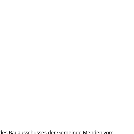
Gebärdensprache
Barrierefre
ll des Bauausschusses der Gemeinde Menden vom