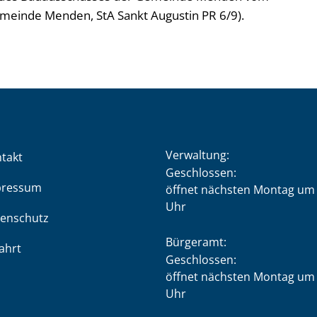
emeinde Menden, StA Sankt Augustin PR 6/9).
Verwaltung:
takt
Klicken, um weitere Öffnung
Geschlossen:
pressum
öffnet nächsten Montag um 
Uhr
enschutz
Bürgeramt:
ahrt
Klicken, um weitere Öffnung
Geschlossen:
öffnet nächsten Montag um 
Uhr