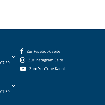
Zur Facebook Seite
s- oder Schließzeiten auszublenden
Zur Instagram Seite
07:30
Zum YouTube Kanal
s- oder Schließzeiten auszublenden
07:30