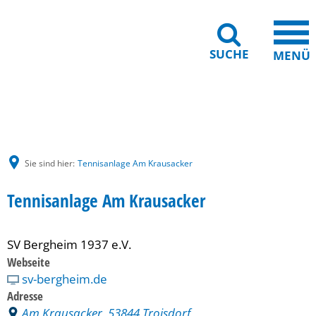
SUCHE
MENÜ
Gebärdensprache
Barrierefreiheit
Leichte Sprache
Sie sind hier:
Tennisanlage Am Krausacker
Tennisanlage Am Krausacker
SV Bergheim 1937 e.V.
Webseite
sv-bergheim.de
Adresse
Am Krausacker, 53844 Troisdorf