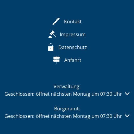
Kontakt
Impressum
Datenschutz
Anfahrt
Verwaltung:
Klicken, um weitere Öffnungs- oder Schließzeiten auszub
Geschlossen:
öffnet nächsten Montag um 07:30 Uhr
Bürgeramt:
Klicken, um weitere Öffnungs- oder Schließzeiten auszub
Geschlossen:
öffnet nächsten Montag um 07:30 Uhr