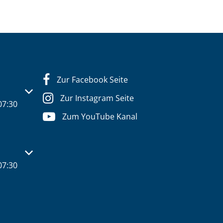
Zur Facebook Seite
s- oder Schließzeiten auszublenden
Zur Instagram Seite
07:30
Zum YouTube Kanal
s- oder Schließzeiten auszublenden
07:30