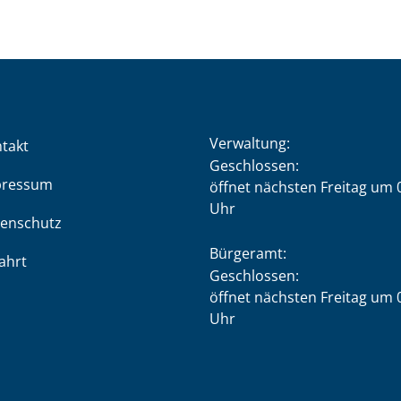
Verwaltung:
takt
Klicken, um weitere Öffnung
Geschlossen:
pressum
öffnet nächsten Freitag um 
Uhr
enschutz
Bürgeramt:
ahrt
Klicken, um weitere Öffnung
Geschlossen:
öffnet nächsten Freitag um 
Uhr