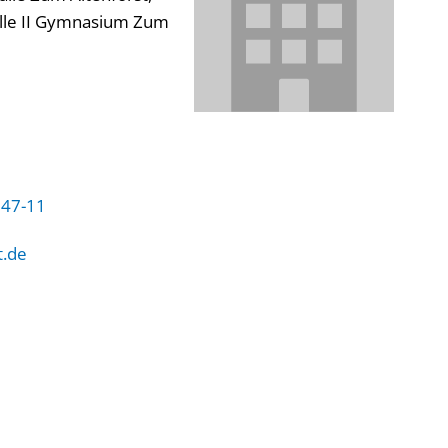
lle II Gymnasium Zum 
747-11
t.de