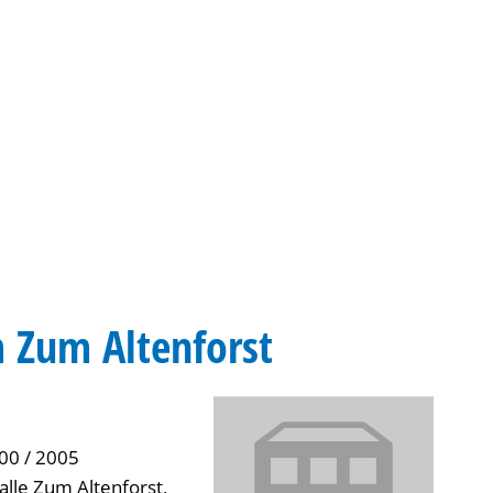
Gebärdensprache
Barrierefre
 Zum Altenforst
00 / 2005
lle Zum Altenforst, 