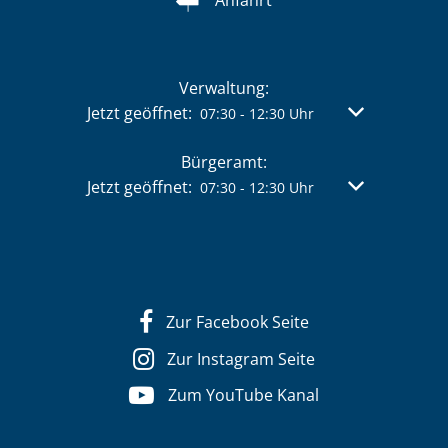
Verwaltung:
Klicken, um weitere Öffnungs- oder Schließzeit
Jetzt geöffnet:
Von 07:30 bis 
07:30
-
12:30
Uhr
Bürgeramt:
Klicken, um weitere Öffnungs- oder Schließzeit
Jetzt geöffnet:
Von 07:30 bis 
07:30
-
12:30
Uhr
Zur Facebook Seite
Zur Instagram Seite
Zum YouTube Kanal