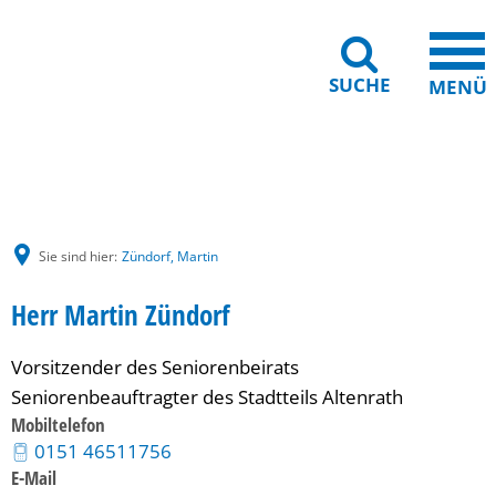
SUCHE
MENÜ
Gebärdensprache
Barrierefreiheit
Leichte Sprache
Sie sind hier:
Zündorf, Martin
Herr Martin Zündorf
Vorsitzender des Seniorenbeirats
Seniorenbeauftragter des Stadtteils Altenrath
Mobiltelefon
0151 46511756
E-Mail