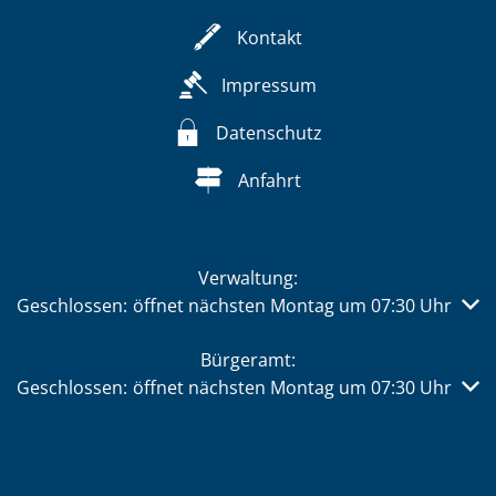
Kontakt
Impressum
Datenschutz
Anfahrt
Verwaltung:
Klicken, um weitere Öffnungs- oder Schließzeiten auszub
Geschlossen:
öffnet nächsten Montag um 07:30 Uhr
Bürgeramt:
Klicken, um weitere Öffnungs- oder Schließzeiten auszub
Geschlossen:
öffnet nächsten Montag um 07:30 Uhr