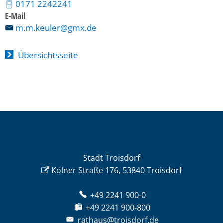
0171 2242241
E-Mail
m.m.keuler@gmx.de
Übersichtsseite
Stadt Troisdorf
Kölner Straße 176, 53840 Troisdorf
+49 2241 900-0
+49 2241 900-800
rathaus@troisdorf.de