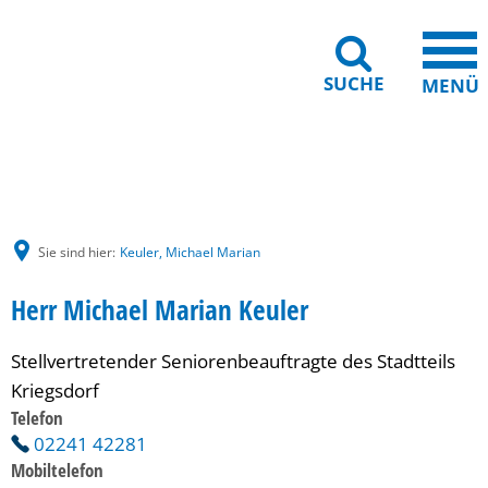
SUCHE
MENÜ
Gebärdensprache
Barrierefreiheit
Leichte Sprache
Sie sind hier:
Keuler, Michael Marian
Herr Michael Marian Keuler
Stellvertretender Seniorenbeauftragte des Stadtteils 
Kriegsdorf
Telefon
02241 42281
Mobiltelefon