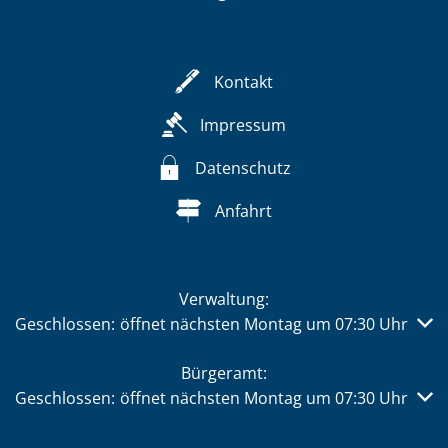
Kontakt
Impressum
Datenschutz
Anfahrt
Verwaltung:
Klicken, um weitere Öffnungs- oder Schließzeiten auszub
Geschlossen:
öffnet nächsten Montag um 07:30 Uhr
Bürgeramt:
Klicken, um weitere Öffnungs- oder Schließzeiten auszub
Geschlossen:
öffnet nächsten Montag um 07:30 Uhr