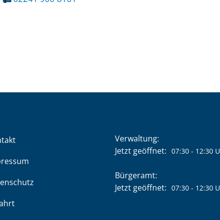
Verwaltung:
takt
Klicken, um weitere Öffnung
Jetzt geöffnet:
07:30
-
12:30
U
pressum
Bürgeramt:
enschutz
Klicken, um weitere Öffnung
Jetzt geöffnet:
07:30
-
12:30
U
ahrt