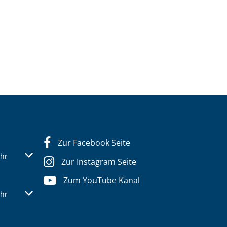
Zur Facebook Seite
s- oder Schließzeiten auszublenden
Von 07:30 bis 12:30 Uhr
hr
Zur Instagram Seite
Zum YouTube Kanal
s- oder Schließzeiten auszublenden
Von 07:30 bis 12:30 Uhr
hr