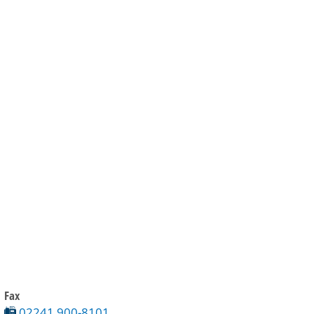
Gebärdensprache
Barrierefre
Fax
02241 900-8101