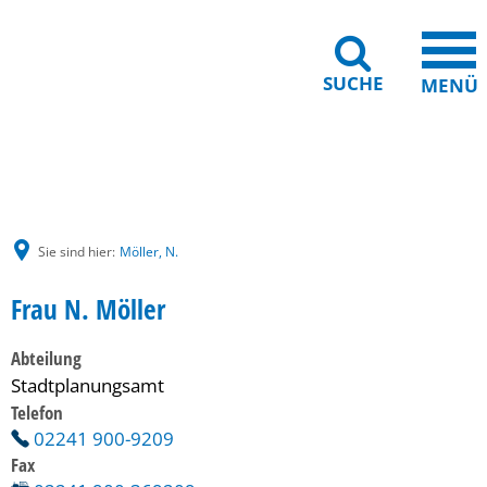
SUCHE
MENÜ
Gebärdensprache
Barrierefreiheit
Leichte Sprache
Sie sind hier:
Möller, N.
Frau N. Möller
Abteilung
Stadtplanungsamt
Telefon
02241 900-9209
Fax