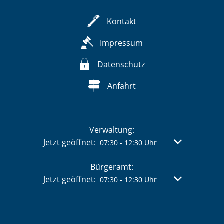
Kontakt
Impressum
Datenschutz
Anfahrt
Verwaltung:
Klicken, um weitere Öffnungs- oder Schließzeit
Jetzt geöffnet:
Von 07:30 bis 
07:30
-
12:30
Uhr
Bürgeramt:
Klicken, um weitere Öffnungs- oder Schließzeit
Jetzt geöffnet:
Von 07:30 bis 
07:30
-
12:30
Uhr