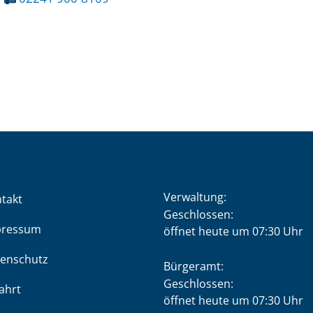
Verwaltung:
takt
Klicken, um weitere Öffnung
Geschlossen:
pressum
öffnet heute um 07:30 Uhr
enschutz
Bürgeramt:
Klicken, um weitere Öffnung
Geschlossen:
ahrt
öffnet heute um 07:30 Uhr