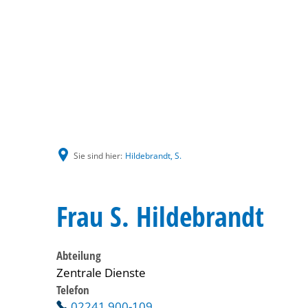
Sie sind hier:
Hildebrandt, S.
Frau S. Hildebrandt
Abteilung
Zentrale Dienste
Telefon
02241 900-109