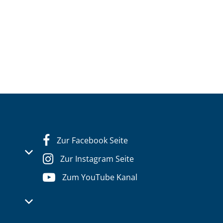
Zur Facebook Seite
s- oder Schließzeiten auszublenden
Zur Instagram Seite
Zum YouTube Kanal
s- oder Schließzeiten auszublenden