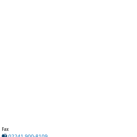
Gebärdensprache
Barrierefre
Fax
02241 900-8109