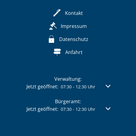
Kontakt
Impressum
Datenschutz
Anfahrt
Verwaltung:
Klicken, um weitere Öffnungs- oder Schließzeit
Jetzt geöffnet:
Von 07:30 bis 
07:30
-
12:30
Uhr
Bürgeramt:
Klicken, um weitere Öffnungs- oder Schließzeit
Jetzt geöffnet:
Von 07:30 bis 
07:30
-
12:30
Uhr