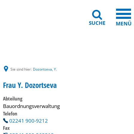
SUCHE
MENÜ
Gebärdensprache
Barrierefreiheit
Leichte Sprache
Sie sind hier:
Dozortseva, Y.
Frau Y. Dozortseva
Abteilung
Bauordnungsverwaltung
Telefon
02241 900-9212
Fax