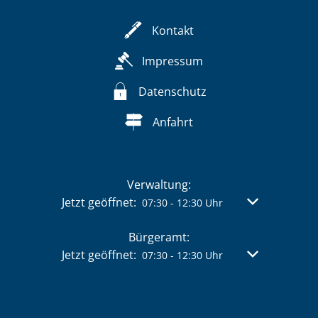
Kontakt
Impressum
Datenschutz
Anfahrt
Verwaltung:
Klicken, um weitere Öffnungs- oder Schließzeit
Jetzt geöffnet:
Von 07:30 bis 
07:30
-
12:30
Uhr
Bürgeramt:
Klicken, um weitere Öffnungs- oder Schließzeit
Jetzt geöffnet:
Von 07:30 bis 
07:30
-
12:30
Uhr