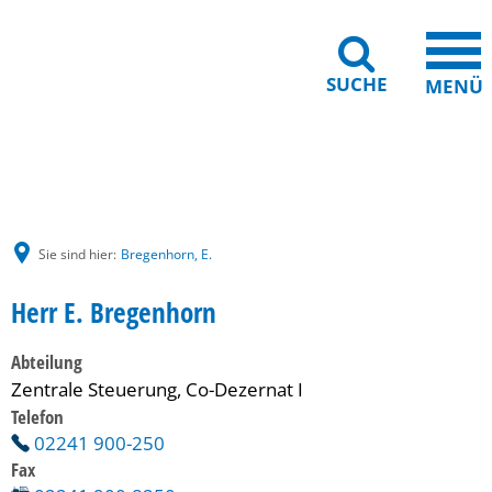
SUCHE
MENÜ
Gebärdensprache
Barrierefreiheit
Leichte Sprache
Sie sind hier:
Bregenhorn, E.
Herr E. Bregenhorn
Abteilung
Zentrale Steuerung, Co-Dezernat I
Telefon
02241 900-250
Fax