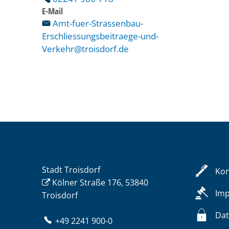
E-Mail
Amt-fuer-Strassenbau-
Erschliessungsbeitraege-und-
Verkehr@troisdorf.de
Stadt Troisdorf
Kon
Kölner Straße 176, 53840
Im
Troisdorf
Dat
+49 2241 900-0