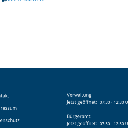
Verwaltung:
takt
Klicken, um weitere Öffnung
Jetzt geöffnet:
07:30
-
12:30
U
pressum
Bürgeramt:
enschutz
Klicken, um weitere Öffnung
Jetzt geöffnet:
07:30
-
12:30
U