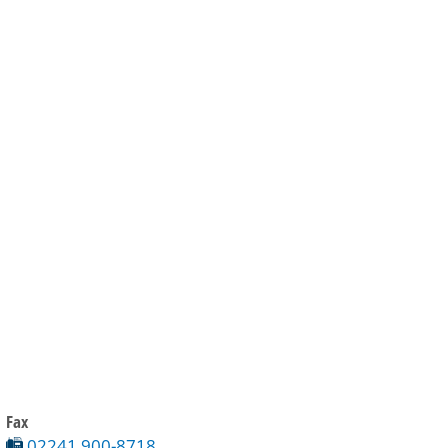
Gebärdensprache
Barrierefre
Fax
02241 900-8718