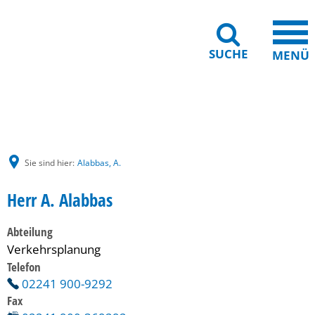
SUCHE
MENÜ
Gebärdensprache
Barrierefreiheit
Leichte Sprache
Sie sind hier:
Alabbas, A.
Herr A. Alabbas
Abteilung
Verkehrsplanung
Telefon
02241 900-9292
Fax