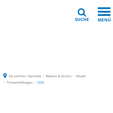
SUCHE
MENÜ
Gebärdensprache
Barrierefreiheit
Leichte Sprache
Sie sind hier:
Startseite
Rathaus & Service
Aktuell
Pressemeldungen
2026
2026