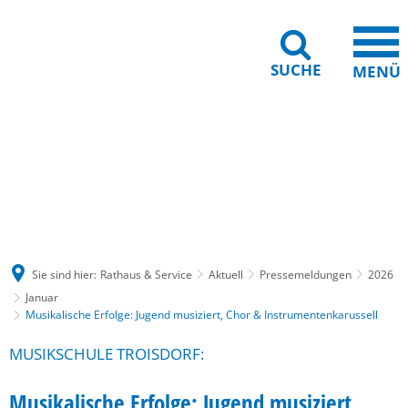
SUCHE
MENÜ
Gebärdensprache
Barrierefreiheit
Leichte Sprache
Sie sind hier:
Rathaus & Service
Aktuell
Pressemeldungen
2026
Januar
Musikalische Erfolge: Jugend musiziert, Chor & Instrumentenkarussell
MUSIKSCHULE TROISDORF:
Musikalische Erfolge: Jugend musiziert,