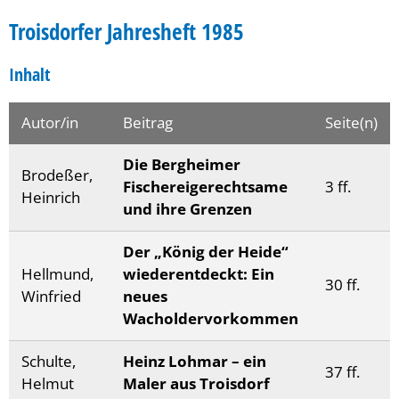
Troisdorfer Jahresheft 1985
Inhalt
Autor/in
Beitrag
Seite(n)
Die Bergheimer
Brodeßer,
Fischereigerechtsame
3 ff.
Heinrich
und ihre Grenzen
Der „König der Heide“
Hellmund,
wiederentdeckt: Ein
30 ff.
Winfried
neues
Wacholdervorkommen
Schulte,
Heinz Lohmar – ein
37 ff.
Helmut
Maler aus Troisdorf