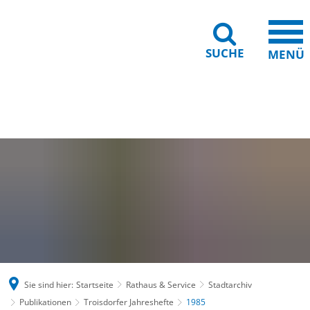
SUCHE
MENÜ
Gebärdensprache
Barrierefreiheit
Leichte Sprache
Sie sind hier:
Startseite
Rathaus & Service
Stadtarchiv
Publikationen
Troisdorfer Jahreshefte
1985