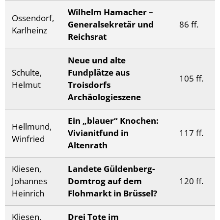
Wilhelm Hamacher –
Ossendorf,
Generalsekretär und
86 ff.
Karlheinz
Reichsrat
Neue und alte
Schulte,
Fundplätze aus
105 ff.
Helmut
Troisdorfs
Archäologieszene
Ein „blauer“ Knochen:
Hellmund,
Vivianitfund in
117 ff.
Winfried
Altenrath
Kliesen,
Landete Güldenberg-
Johannes
Domtrog auf dem
120 ff.
Heinrich
Flohmarkt in Brüssel?
Kliesen,
Drei Tote im