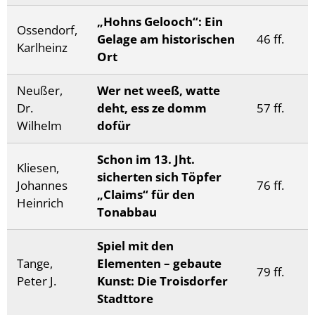
„Hohns Gelooch“: Ein
Ossendorf,
Gelage am historischen
46 ff.
Karlheinz
Ort
Neußer,
Wer net weeß, watte
Dr.
deht, ess ze domm
57 ff.
Wilhelm
dofür
Schon im 13. Jht.
Kliesen,
sicherten sich Töpfer
Johannes
76 ff.
„Claims“ für den
Heinrich
Tonabbau
Spiel mit den
Tange,
Elementen – gebaute
79 ff.
Peter J.
Kunst: Die Troisdorfer
Stadttore