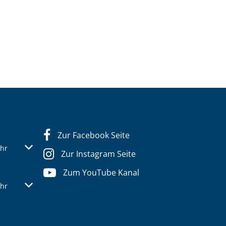
Zur Facebook Seite
s- oder Schließzeiten auszublenden
Von 13:30 bis 16:00 Uhr
hr
Zur Instagram Seite
Zum YouTube Kanal
s- oder Schließzeiten auszublenden
Von 13:30 bis 16:00 Uhr
hr