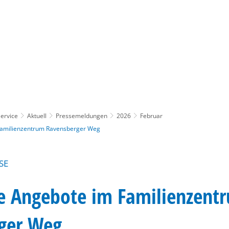
Gebärdensprache
Barrierefre
ervice
Aktuell
Pressemeldungen
2026
Februar
Familienzentrum Ravensberger Weg
SE
ie Angebote im Familienzent
ger Weg