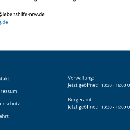
8
g@lebenshilfe-nrw.de
g.de
Verwaltung:
takt
Klicken, um weitere Öffnung
Jetzt geöffnet:
13:30
-
16:00
U
pressum
Bürgeramt:
enschutz
Klicken, um weitere Öffnung
Jetzt geöffnet:
13:30
-
16:00
U
ahrt