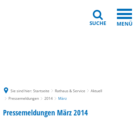
SUCHE
MENÜ
Gebärdensprache
Barrierefreiheit
Leichte Sprache
Sie sind hier:
Startseite
Rathaus & Service
Aktuell
Pressemeldungen
2014
März
März
Pressemeldungen März 2014