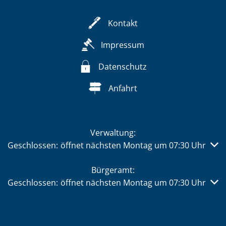
Kontakt
Impressum
Datenschutz
Anfahrt
Verwaltung:
Klicken, um weitere Öffnungs- oder Schließzeiten auszub
Geschlossen:
öffnet nächsten Montag um 07:30 Uhr
Bürgeramt:
Klicken, um weitere Öffnungs- oder Schließzeiten auszub
Geschlossen:
öffnet nächsten Montag um 07:30 Uhr