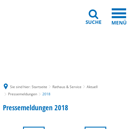
SUCHE
MENÜ
Gebärdensprache
Barrierefreiheit
Leichte Sprache
Sie sind hier:
Startseite
Rathaus & Service
Aktuell
Pressemeldungen
2018
2018
Pressemeldungen 2018