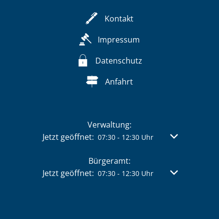
Kontakt
Impressum
Datenschutz
Anfahrt
Verwaltung:
Klicken, um weitere Öffnungs- oder Schließzeit
Jetzt geöffnet:
Von 07:30 bis 
07:30
-
12:30
Uhr
Bürgeramt:
Klicken, um weitere Öffnungs- oder Schließzeit
Jetzt geöffnet:
Von 07:30 bis 
07:30
-
12:30
Uhr