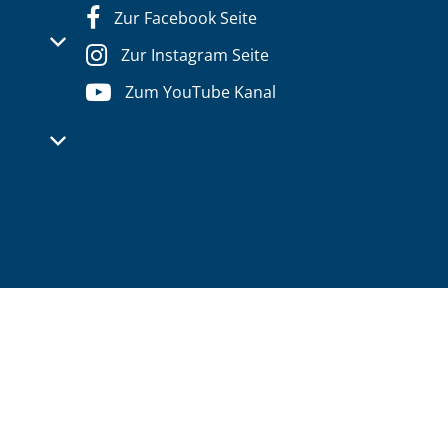
Zur Facebook Seite
s- oder Schließzeiten auszublenden
Zur Instagram Seite
Zum YouTube Kanal
s- oder Schließzeiten auszublenden