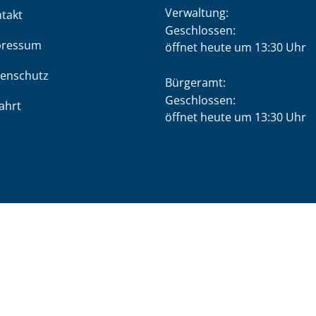
Verwaltung:
takt
Klicken, um weitere Öffnung
Geschlossen:
pressum
öffnet heute um 13:30 Uhr
enschutz
Bürgeramt:
Klicken, um weitere Öffnung
Geschlossen:
ahrt
öffnet heute um 13:30 Uhr