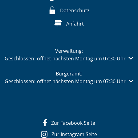
Datenschutz
Anfahrt
Verwaltung:
Klicken, um weitere Öffnungs- oder Schließzeiten auszub
Geschlossen:
öffnet nächsten Montag um 07:30 Uhr
Bürgeramt:
Klicken, um weitere Öffnungs- oder Schließzeiten auszub
Geschlossen:
öffnet nächsten Montag um 07:30 Uhr
Zur Facebook Seite
Zur Instagram Seite