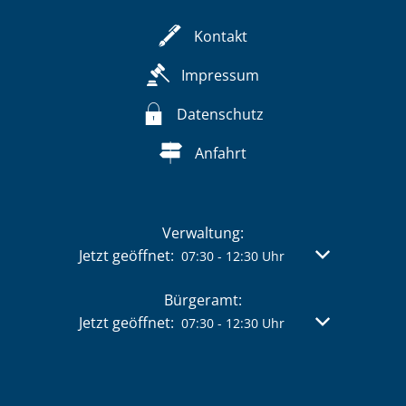
Kontakt
Impressum
Datenschutz
Anfahrt
Verwaltung:
Klicken, um weitere Öffnungs- oder Schließzeit
Jetzt geöffnet:
Von 07:30 bis 
07:30
-
12:30
Uhr
Bürgeramt:
Klicken, um weitere Öffnungs- oder Schließzeit
Jetzt geöffnet:
Von 07:30 bis 
07:30
-
12:30
Uhr