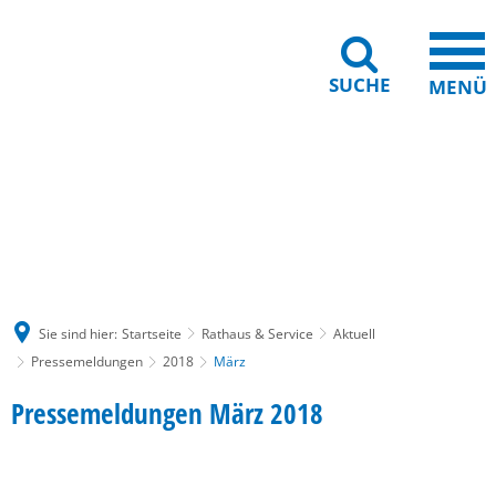
SUCHE
MENÜ
Gebärdensprache
Barrierefreiheit
Leichte Sprache
Sie sind hier:
Startseite
Rathaus & Service
Aktuell
Pressemeldungen
2018
März
März
Pressemeldungen März 2018