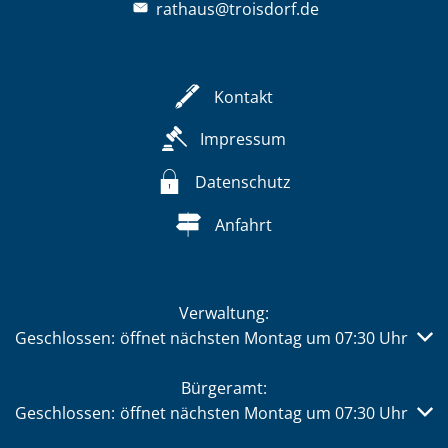
rathaus@troisdorf.de
Kontakt
Impressum
Datenschutz
Anfahrt
Verwaltung:
Klicken, um weitere Öffnungs- oder Schließzeiten auszub
Geschlossen:
öffnet nächsten Montag um 07:30 Uhr
Bürgeramt:
Klicken, um weitere Öffnungs- oder Schließzeiten auszub
Geschlossen:
öffnet nächsten Montag um 07:30 Uhr