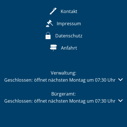
Kontakt
Impressum
Datenschutz
Anfahrt
Verwaltung:
Klicken, um weitere Öffnungs- oder Schließzeiten auszub
Geschlossen:
öffnet nächsten Montag um 07:30 Uhr
Bürgeramt:
Klicken, um weitere Öffnungs- oder Schließzeiten auszub
Geschlossen:
öffnet nächsten Montag um 07:30 Uhr