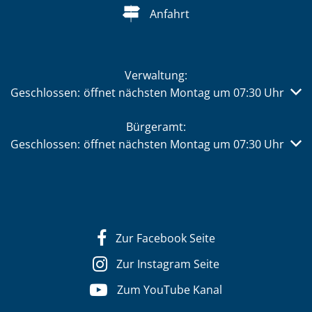
Anfahrt
Verwaltung:
Klicken, um weitere Öffnungs- oder Schließzeiten auszub
Geschlossen:
öffnet nächsten Montag um 07:30 Uhr
Bürgeramt:
Klicken, um weitere Öffnungs- oder Schließzeiten auszub
Geschlossen:
öffnet nächsten Montag um 07:30 Uhr
Zur Facebook Seite
Zur Instagram Seite
Zum YouTube Kanal