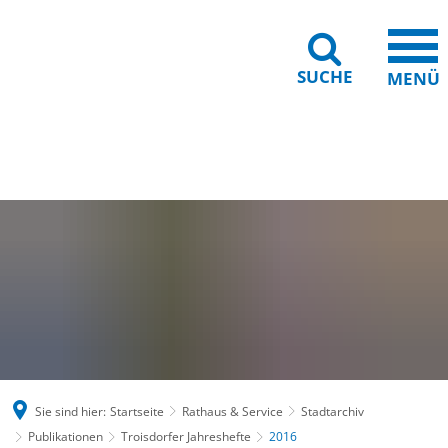
SUCHE
MENÜ
Gebärdensprache
Barrierefreiheit
Leichte Sprache
Sie sind hier:
Startseite
Rathaus & Service
Stadtarchiv
Publikationen
Troisdorfer Jahreshefte
2016