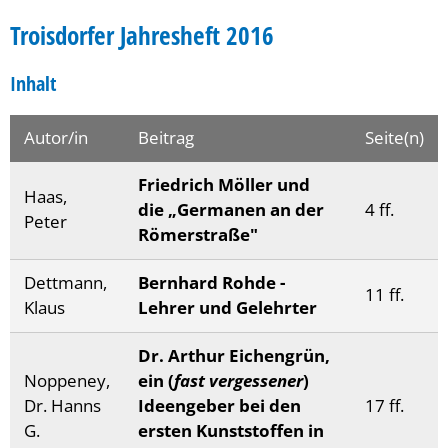
Troisdorfer Jahresheft 2016
Inhalt
Autor/in
Beitrag
Seite(n)
Friedrich Möller und
Haas,
die „Germanen an der
4 ff.
Peter
Römerstraße"
Dettmann,
Bernhard Rohde -
11 ff.
Klaus
Lehrer und Gelehrter
Dr. Arthur Eichengrün,
Noppeney,
ein (
fast vergessener
)
Dr. Hanns
Ideengeber bei den
17 ff.
G.
ersten Kunststoffen in