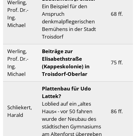
Werling,
Ein Beispiel für den
Prof. Dr.-
Anspruch
68 ff.
Ing.
denkmalpflegerischen
Michael
Bemühens in der Stadt
Troisdorf
Werling,
Beiträge zur
Prof. Dr.-
Elisabethstraße
75 ff.
Ing.
(Kappeskolonie) in
Michael
Troisdorf-Oberlar
Plattenbau für Udo
Lattek?
Loblied auf ein „altes
Schliekert,
Haus« - vor 50 fahren
86 ff.
Harald
wurde der Neubau des
städtischen Gymnasiums
am Altenforst übergeben