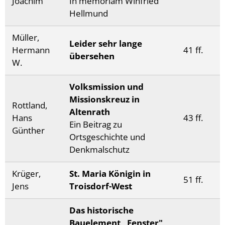
Joachim
In memoriam Winfried
Hellmund
Müller,
Leider sehr lange
Hermann
41 ff.
übersehen
W.
Volksmission und
Missionskreuz in
Rottland,
Altenrath
Hans
43 ff.
Ein Beitrag zu
Günther
Ortsgeschichte und
Denkmalschutz
Krüger,
St. Maria Königin in
51 ff.
Jens
Troisdorf-West
Das historische
Bauelement „Fenster"