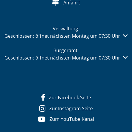
Anfahrt
Verwaltung:
Klicken, um weitere Öffnungs- oder Schließzeiten auszub
Geschlossen:
öffnet nächsten Montag um 07:30 Uhr
Bürgeramt:
Klicken, um weitere Öffnungs- oder Schließzeiten auszub
Geschlossen:
öffnet nächsten Montag um 07:30 Uhr
Zur Facebook Seite
Zur Instagram Seite
Zum YouTube Kanal