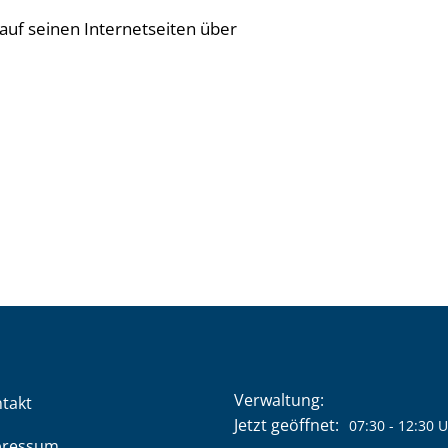
auf seinen Internetseiten über
Verwaltung:
takt
Klicken, um weitere Öffnung
Jetzt geöffnet:
07:30
-
12:30
U
pressum