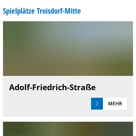
Troisdorf-
Spielplätze Troisdorf-Mitte
Mitte
Adolf-Friedrich-Straße
MEHR