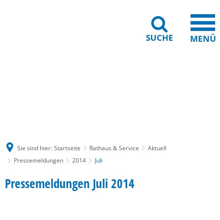
SUCHE
MENÜ
Gebärdensprache
Barrierefreiheit
Leichte Sprache
Sie sind hier:
Startseite
Rathaus & Service
Aktuell
Pressemeldungen
2014
Juli
Juli
Pressemeldungen Juli 2014