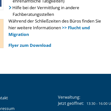
ehrenamtliche Tätigkeiten)
Hilfe bei der Vermittlung in andere
Fachberatungsstellen
Während der Schließzeiten des Büros finden Sie
hier weitere Informationen
>> Flucht und
Migration
Flyer zum Download
Verwaltung:
takt
Klicken, um weitere Öffnung
Jetzt geöffnet:
13:30
-
16:00
U
pressum