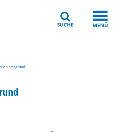
SUCHE
iheit
Leichte Sprache
MENÜ
ionshintergrund
grund