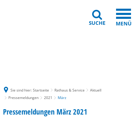
SUCHE
MENÜ
Gebärdensprache
Barrierefreiheit
Leichte Sprache
Sie sind hier:
Startseite
Rathaus & Service
Aktuell
Pressemeldungen
2021
März
März
Pressemeldungen März 2021