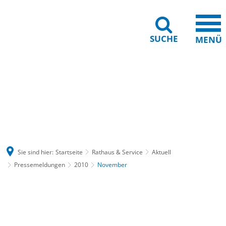
SUCHE
MENÜ
Gebärdensprache
Barrierefreiheit
Leichte Sprache
Sie sind hier:
Startseite
Rathaus & Service
Aktuell
Pressemeldungen
2010
November
November