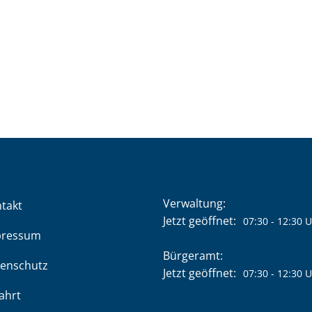
Verwaltung:
takt
Klicken, um weitere Öffnung
Jetzt geöffnet:
07:30
-
12:30
U
pressum
Bürgeramt:
enschutz
Klicken, um weitere Öffnung
Jetzt geöffnet:
07:30
-
12:30
U
ahrt