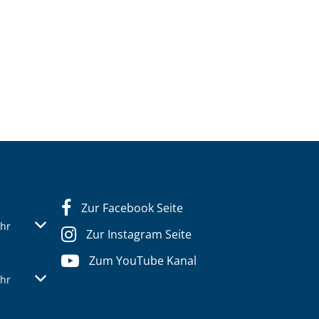
Zur Facebook Seite
s- oder Schließzeiten auszublenden
Von 07:30 bis 12:30 Uhr
hr
Zur Instagram Seite
Zum YouTube Kanal
s- oder Schließzeiten auszublenden
Von 07:30 bis 12:30 Uhr
hr