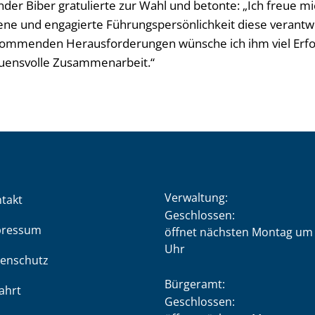
er Biber gratulierte zur Wahl und betonte: „Ich freue mic
ene und engagierte Führungspersönlichkeit diese verant
kommenden Herausforderungen wünsche ich ihm viel Erfol
auensvolle Zusammenarbeit.“
Verwaltung:
takt
Klicken, um weitere Öffnung
Geschlossen:
pressum
öffnet nächsten Montag um 
Uhr
enschutz
Bürgeramt:
ahrt
Klicken, um weitere Öffnung
Geschlossen: