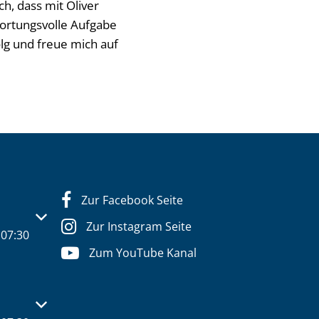
h, dass mit Oliver
wortungsvolle Aufgabe
g und freue mich auf
Zur Facebook Seite
s- oder Schließzeiten auszublenden
Zur Instagram Seite
07:30
Zum YouTube Kanal
s- oder Schließzeiten auszublenden