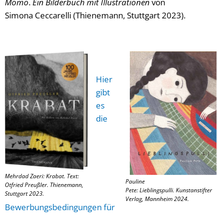
Momo
.
Ein Bilderbuch mit Illustrationen
von
Simona Ceccarelli (Thienemann, Stuttgart 2023).
Hier
gibt
es
die
Mehrdad Zaeri: Krabat. Text:
Pauline
Otfried Preußler. Thienemann,
Pete:
Lieblingspulli.
Kunstanstifter
Stuttgart 2023.
Verlag, Mannheim 2024.
Bewerbungsbedingungen für