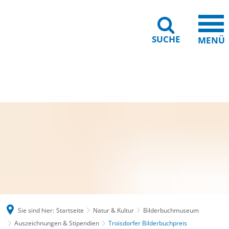
SUCHE
MENÜ
Gebärdensprache
Barrierefreiheit
Leichte Sprache
Sie sind hier:
Startseite
Natur & Kultur
Bilderbuchmuseum
Auszeichnungen & Stipendien
Troisdorfer Bilderbuchpreis