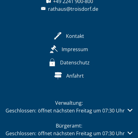
+49 2241 900-800
rathaus@troisdorf.de
Kontakt
Impressum
Datenschutz
Anfahrt
Verwaltung:
Klicken, um weitere Öffnungs- oder Schließzeiten auszu
Geschlossen:
öffnet nächsten Freitag um 07:30 Uhr
Bürgeramt:
Klicken, um weitere Öffnungs- oder Schließzeiten auszu
Geschlossen:
öffnet nächsten Freitag um 07:30 Uhr