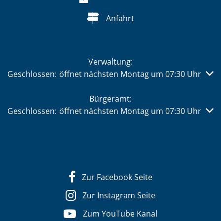
Anfahrt
Verwaltung:
Klicken, um weitere Öffnungs- oder Schließzeiten auszub
Geschlossen:
öffnet nächsten Montag um 07:30 Uhr
Bürgeramt:
Klicken, um weitere Öffnungs- oder Schließzeiten auszub
Geschlossen:
öffnet nächsten Montag um 07:30 Uhr
Zur Facebook Seite
Zur Instagram Seite
Zum YouTube Kanal