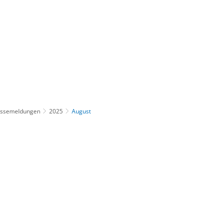
Gebärdensprache
Barrierefre
essemeldungen
2025
August