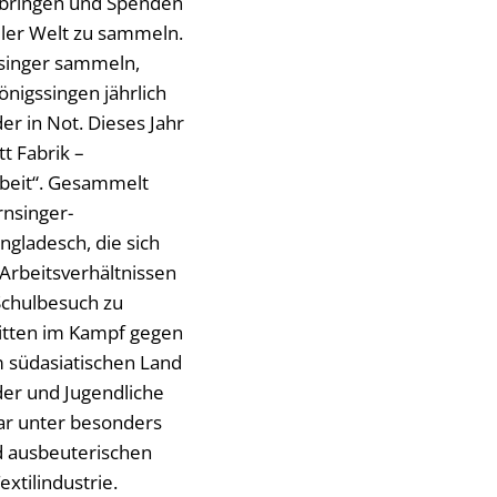
 bringen und Spenden
aller Welt zu sammeln.
nsinger sammeln,
önigssingen jährlich
er in Not. Dieses Jahr
tt Fabrik –
rbeit“. Gesammelt
rnsinger-
ngladesch, die sich
 Arbeitsverhältnissen
Schulbesuch zu
ritten im Kampf gegen
 südasiatischen Land
der und Jugendliche
gar unter besonders
d ausbeuterischen
xtilindustrie.