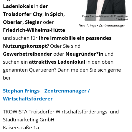
Ladenlokals
in
der
Troisdorfer City
, in
Spich,
Petra Steuer-Metzger, © Kunstlicht-
Lichtkunst
Oberlar, Sieglar
oder
Herr Frings - Zentrenmanager
Friedrich-Wilhelms-Hütte
und suchen für
Ihre Immobilie ein passendes
Nutzungskonzept
? Oder Sie sind
Gewerbetreibender
oder
Neugründer*in
und
suchen ein
attraktives Ladenlokal
in den oben
genannten Quartieren? Dann melden Sie sich gerne
bei
Stephan Frings – Zentrenmanager /
Wirtschaftsförderer
TROWISTA Troisdorfer Wirtschaftsförderungs- und
Stadtmarketing GmbH
Kaiserstraße 1a