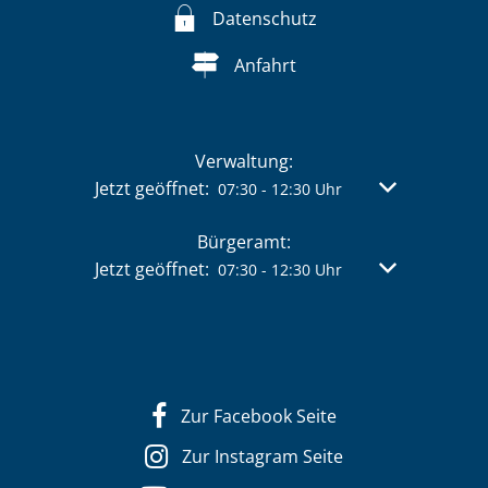
Datenschutz
Anfahrt
Verwaltung:
Klicken, um weitere Öffnungs- oder Schließzeit
Jetzt geöffnet:
Von 07:30 bis 
07:30
-
12:30
Uhr
Bürgeramt:
Klicken, um weitere Öffnungs- oder Schließzeit
Jetzt geöffnet:
Von 07:30 bis 
07:30
-
12:30
Uhr
Zur Facebook Seite
Zur Instagram Seite