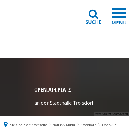
SUCHE
MENÜ
Gebärdensprache
Barrierefreiheit
Leichte Sprache
OPEN.AIR.PLATZ
an der Stadthalle Troisdorf
© © Baquet Photodesign
Sie sind hier:
Startseite
Natur & Kultur
Stadthalle
Open Air