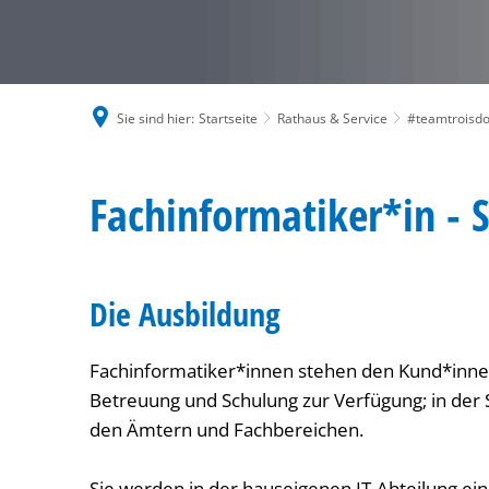
Sie sind hier:
Startseite
Rathaus & Service
#teamtroisdo
Fachinformatiker*in
Fachinformatiker*in -
(m/w/d)
Die Ausbildung
Fachinformatiker*innen stehen den Kund*innen
Betreuung und Schulung zur Verfügung; in der 
den Ämtern und Fachbereichen.
Sie werden in der hauseigenen IT-Abteilung eing