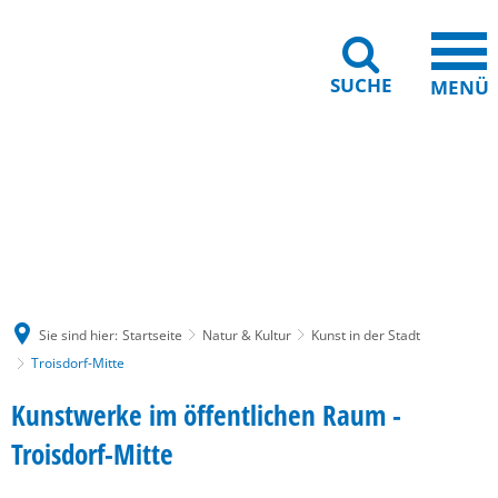
SUCHE
MENÜ
Gebärdensprache
Barrierefreiheit
Leichte Sprache
Sie sind hier:
Startseite
Natur & Kultur
Kunst in der Stadt
Troisdorf-Mitte
Troisdorf-
Kunstwerke im öffentlichen Raum -
Mitte
Troisdorf-Mitte